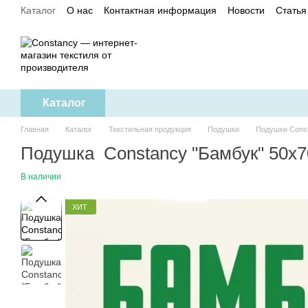
Каталог
О нас
Контактная информация
Новости
Статья
Перейти к основному контенту
Политика конфиденциальности
Каталог
Главная
Каталог
Текстильная продукция
Подушки
Подушки Cons
Подушка Constancy "Бамбук" 50x7
В наличии
ХИТ