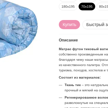
180х195
70х195
80х1
Купить
Быстрый з
Описание
Матрас футон тиковый ва
собственно произведенным на
благодаря чему наши матрасы
из качественного палитра. От
туризма, походов, хостелов и т
Состоит из материалов:
Ткань тик
– это натураль
прочный и мягкий на ощуп
Регенерированное воло
разволокнутые на специал