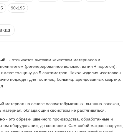
95
90х195
аказ
тный
- отличается высоким качеством материалов и
полнителем (регенерированное волокно, ватин + поролон),
 имеют толщину до 5 сантиметров. Чехол изделия изготовлен
лично подходят для гостиниц, больниц, арендованных квартир,
.д.
ный материал на основе хлопчатобумажных, льняных волокон,
ь материал, обладающий свойством не растягиваться.
кно
- это обрезки швейного производства, обработанные и
ьном оборудовании, до состояния. Сам собой матрас снаружи,