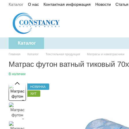
Каталог
О нас
Контактная информация
Новости
Статья
Перейти к основному контенту
Политика конфиденциальности
Каталог
Главная
Каталог
Текстильная продукция
Матрасы и наматрасники
Матрас футон ватный тиковый 70х1
В наличии
НОВИНКА
ХИТ