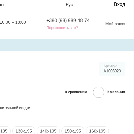
Вход
ты
Рус
+380 (98) 989-48-74
10:00 – 18:00
Мой заказ
Перезвонить вам?
Артикул
A1005020
К сравнению
В желания
пительной скидки
х195
130х195
140х195
150х195
160х195