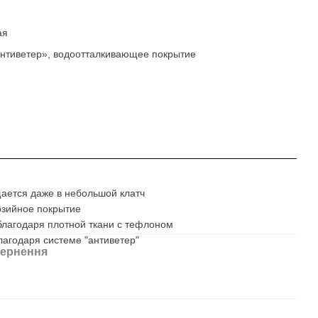
ая
нтиветер», водоотталкивающее покрытие
ется даже в небольшой клатч
озийное покрытие
благодаря плотной ткани с тефлоном
лагодаря системе "антиветер"
ернення