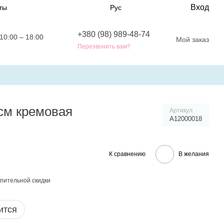
Вход
ты
Рус
+380 (98) 989-48-74
10:00 – 18:00
Мой заказ
Перезвонить вам?
см кремовая
Артикул
A12000018
К сравнению
В желания
пительной скидки
ится