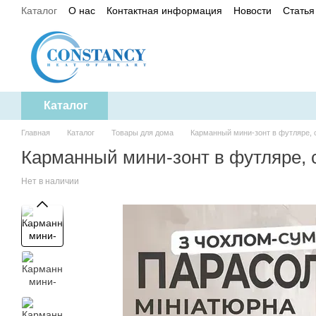
Каталог
О нас
Контактная информация
Новости
Статья
Перейти к основному контенту
Политика конфиденциальности
Каталог
Главная
Каталог
Товары для дома
Карманный мини-зонт в футляре, 
Карманный мини-зонт в футляре, 
Нет в наличии