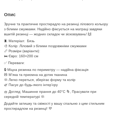
Опис
Зручне та практичне простирадло на резинці лілового кольору
з білими смужками. Надійно фіксується на матраці завдяки
вшитій резинці — жодних складок чи зісковзувань! 🙌
🧵 Матеріал: Бязь
🎨 Колір: Ліловий з білими поздовжніми смужками
📏 Розміри (варіанти):
🛌 Євро: 160×200 см
✅ Переваги:
🔒 Міцна резинка по периметру — надійна фіксація
🧸 М’яка та приємна на дотик тканина
🧼 Легко переться, зберігає форму та колір
🌿 Пасує до будь-якого інтер’єру
🧺 Догляд: Машинне прання до 40°C 🌀, Прасувати при
середній температурі 🧼
Додайте затишку та свіжості у вашу спальню з цим стильним
простирадлом на резинці! 💜