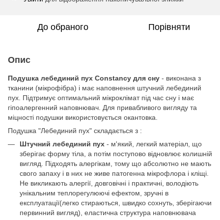
До обраного
Порівняти
Опис
Подушка лебединий пух Constancy для сну
- виконана з
тканини (мікрофібра) і має наповнення штучний лебединий
пух. Підтримує оптимальний мікроклімат під час сну і має
гіпоалергенний наповнювач. Для привабливого вигляду та
міцності подушки використовується окантовка.
Подушка "Лебединий пух" складається з :
Штучний лебединий пух
- м'який, легкий матеріал, що
зберігає форму тіла, а потім поступово відновлює колишній
вигляд. Підходять алергікам, тому що абсолютно не мають
свого запаху і в них не живе патогенна мікрофлора і кліщі.
Не викликають алергії, довговічні і практичні, володіють
унікальним теплорегулюючі ефектом, зручні в
експлуатації(легко стираються, швидко сохнуть, зберігаючи
первинний вигляд), еластична структура наповнювача