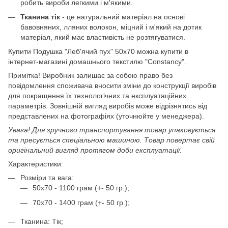
робить вироби легкими і м'якими.
Тканина тік
- це натуральний матеріал на основі
бавовняних, лляних волокон, міцний і м'який на дотик
матеріал, який має властивість не розтягуватися.
Купити Подушка "Леб'ячий пух" 50х70 можна купити в
інтернет-магазині домашнього текстилю "Constancy".
Примітка! Виробник залишає за собою право без
повідомлення споживача вносити зміни до конструкції виробів
для покращення їх технологічних та експлуатаційних
параметрів. Зовнішній вигляд виробів може відрізнятись від
представлених на фотографіях (уточнюйте у менеджера).
Увага! Для зручного транспортування товар упаковується
та пресується спеціальною машиною. Товар повертає свій
оригінальний вигляд протягом доби експлуатації.
Характеристики:
Розміри та вага:
50x70 - 1100 грам (+- 50 гр.);
70x70 - 1400 грам (+- 50 гр.);
Тканина: Тік;