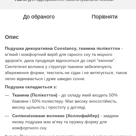
До обраного
Порівняти
Опис
Подушка декоративна Constancy, тканина полікоттон
-
м'який і комфортний виріб для гарного сну та міцного
здоров'я, дана продукція відноситься до серії "економ".
Синтетичні волокна у структурі тканини забезпечують
збереження форми, текстиль не сідає і не витягується, також
легко відмивається і дуже швидко сохне.
Подушка складається з:
Тканина (Полікоттон)
- до складу який входить 50%
бавовни і 50% поліестеру. Має високу зносостійкість,
високу щільність і простоту у догляді.
Силіконізоване волокно (Холлофайбер)
- завдяки
якому подушка має м'яку та пружну форму для
комфортного сну.