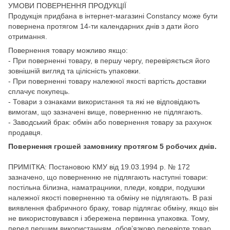
УМОВИ ПОВЕРНЕННЯ ПРОДУКЦІЇ
Продукція придбана в інтернет-магазині Constancy може бути
повернена протягом 14-ти календарних днів з дати його
отримання.
Повернення товару можливо якщо:
- При поверненні товару, в першу чергу, перевіряється його
зовнішній вигляд та цілісність упаковки.
- При поверненні товару належної якості вартість доставки
сплачує покупець.
- Товари з ознаками використання та які не відповідають
вимогам, що зазначені вище, поверненню не підлягають.
- Заводський брак: обмін або повернення товару за рахунок
продавця.
Повернення грошей замовнику протягом 5 робочих днів.
ПРИМІТКА: Постановою КМУ від 19.03.1994 р. № 172
зазначено, що поверненню не підлягають наступні товари:
постільна білизна, наматрацники, пледи, ковдри, подушки
належної якості поверненню та обміну не підлягають. В разі
виявлення фабричного браку, товар підлягає обміну, якщо він
не використовувався і збережена первинна упаковка. Тому,
перед першим використанням, обов’язково перевірте товар.