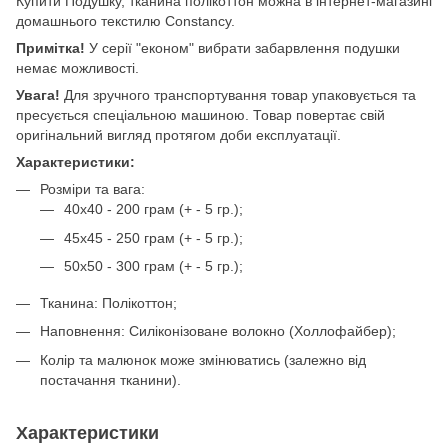
Купити Подушку, тканина полікоттон можна в інтернет-магазині
домашнього текстилю Constancy.
Примітка!
У серії "економ" вибрати забарвлення подушки
немає можливості.
Увага!
Для зручного транспортування товар упаковується та
пресується спеціальною машиною. Товар повертає свій
оригінальний вигляд протягом доби експлуатації.
Характеристики:
Розміри та вага:
40x40 - 200 грам (+ - 5 гр.);
45x45 - 250 грам (+ - 5 гр.);
50x50 - 300 грам (+ - 5 гр.);
Тканина: Полікоттон;
Наповнення: Силіконізоване волокно (Холлофайбер);
Колір та малюнок може змінюватись (залежно від
постачання тканини).
Характеристики