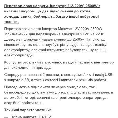
Перетворювач напруги, інвертор (12-220V) 2500W з
чистим синусом що дає підключення до котла,
холодильника, бойлера та багато іншої побутової
техніки.
Перетворювач в авто інвертор Maxwatt 12V-220V 2500W
призначений для перетворення електрики з 12В на 220В.
Дозволяє підключати навантаження до 2500w. Наприклад:
відеокамеру, телефон, ноутбук, різну аудіо- та відеотехніку,
електробритву, електроінструмент, побутову техніку та інші
електроприлади.
Корпус виготовлений з алюмінію, в задній частині є вентилятор
для охолодження приладу.
Спереду розташовані 2 розетки, кнопка увімк./викл і вихід USB
з напругою 5В, а також світлові індикатори режимів роботи.
Прилад можна підключати як через прикурювач, так і
безпосередньо до клем акумулятора. Область застосування: в
автомобілі, катері, сонячні та вітрові електрогенератори, для
аварійної роботи та ін.
Технічні характеристики:
Вхідна напруга: 10-15V