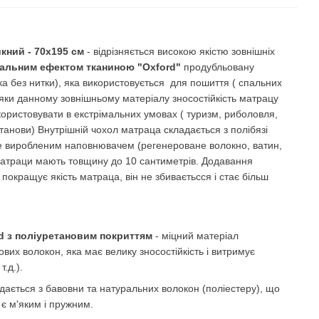
кний - 70х195 см
- відрізняється високою якістю зовнішніх
альним ефектом тканиною "Oxford"
продубльовану
а без нитки), яка використовується для пошиття ( спальних
вдяки данному зовнішньому матеріалу зносостійкість матрацу
ористовувати в екстрімальних умовах ( туризм, риболовля,
анови) Внутрішній чохол матраца складається з полібязі
не виробленим наповнювачем (регенероване волокно, ватин,
матраци мають товщину до 10 сантиметрів. Додавання
окращує якість матраца, він не збиваєтьсся і стає більш
d з поліуретановим покриттям
- міцний матеріал
ових волокон, яка має велику зносостійкість і витримує
т.д.).
дається з бавовни та натуральних волокон (поліестеру), що
 є м'яким і пружним.