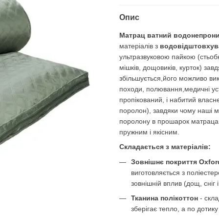
Опис
Матрац ватний водонепрони
матеріалів з
водовідштовхув
ультразвуковою пайкою (стьобк
мішків, дощовиків, курток) за
збільшується,його можливо вик
походи, полювання,медичні уст
пропікований, і набитий влас
поролон), завдяки чому наші 
поролону в прошарок матраца п
пружним і якісним.
Складається з матеріалів:
Зовнішнє покриття Oxfor
виготовляється з поліестер
зовнішній вплив (дощ, сніг і 
Тканина полікоттон
- скла
зберігає тепло, а по дотику