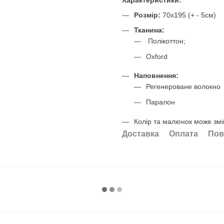
Розмір:
70х195 (+ - 5см)
Тканина:
​​ Полікоттон;
Oxford
Наповнення:
Регенероване волокно
Паралон
Колір та малюнок може змі
Доставка
Оплата
Пов