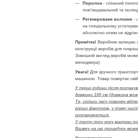
Поролон
- спінений піноп
пом'якшувальний та ізоляц
Регенероване волокно
- 
на спеціальному устаткуван
абсолютно нічим не відрізн
Примітка!
Виробник залишає з
конструкції виробів для покра
Зовнішній вигляд виробів може
менеджера).
Увага!
Для зручного транспорт
машиною. Товар повертає свій 
У перші години після розпаку
довжини 195 см (довжина мож
Те, скільки часу повинен від
різних факторів, у тому числі 
розпаковується.
У теплу пору року матрац пов
Взимку на цю процедуру може
Характеристики: