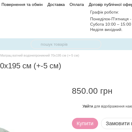
Повернення та обмін
Доставка
Оплата
Договір публічної офе
Графік роботи:
Понеділок-П'ятниця - 
Субота 10:00 – 15:0
Неділя вихідний.
Матрац ватний водонепроникний 70х195 см (+-5 см)
х195 см (+-5 см)
850.00 грн
Увійти
для відображення нак
%
Купити
Замовити