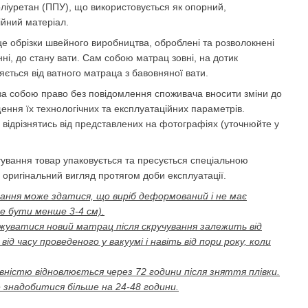
оліуретан (ППУ), що використовується як опорний,
ійний матеріал.
це обрізки швейного виробництва, оброблені та розволокнені
ні, до стану вати. Сам собою матрац зовні, на дотик
яється від ватного матраца з бавовняної вати.
а собою право без повідомлення споживача вносити зміни до
щення їх технологічних та експлуатаційних параметрів.
 відрізнятись від представлених на фотографіях (уточнюйте у
ування товар упаковується та пресується спеціальною
оригінальний вигляд протягом доби експлуатації.
вання може здатися, що виріб деформований і не має
е бути менше 3-4 см).
лежуватися новий матрац після скручування залежить від
від часу проведеного у вакуумі і навіть від пори року, коли
ністю відновлюється через 72 години після зняття плівки.
 знадобитися більше на 24-48 години.