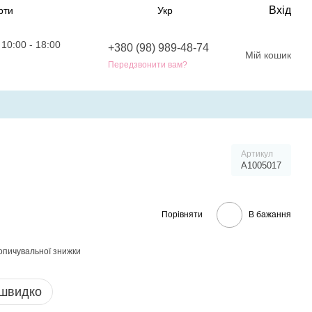
Вхід
рти
Укр
10:00 - 18:00
+380 (98) 989-48-74
Мій кошик
0
Передзвонити вам?
Артикул
A1005017
Порівняти
В бажання
опичувальної знижки
 швидко