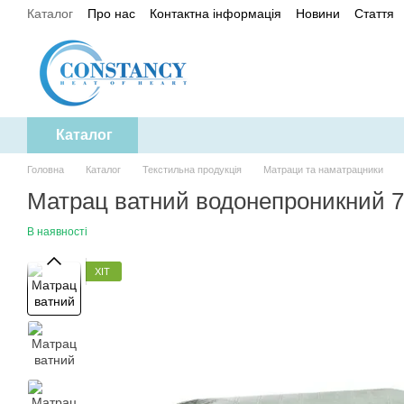
Каталог
Про нас
Контактна інформація
Новини
Стаття
Перейти до основного контенту
Політика конфіденційності
Каталог
Головна
Каталог
Текстильна продукція
Матраци та наматрацники
Матрац ватний водонепроникний 70
В наявності
ХІТ