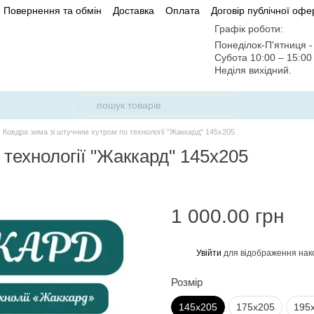
Повернення та обмін
Доставка
Оплата
Договір публічної офе
Графік роботи:
Понеділок-П'ятниця - 
Субота 10:00 – 15:0
Неділя вихідний.
Ковдра зима зі штучним хутром по технології "Жаккард" 145х205
технології "Жаккард" 145х205
1 000.00 грн
Увійти
для відображення нак
%
Розмір
145х205
175х205
195