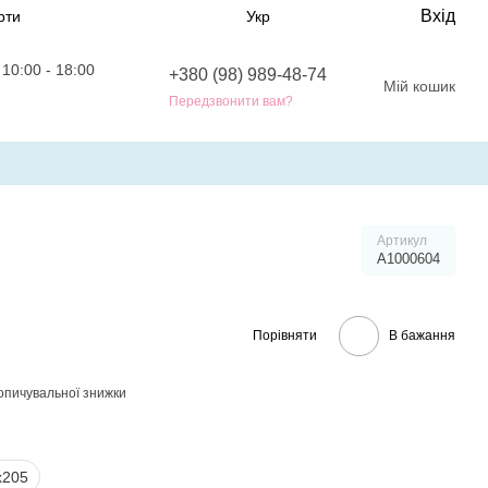
Вхід
рти
Укр
10:00 - 18:00
+380 (98) 989-48-74
Мій кошик
0
Передзвонити вам?
Артикул
A1000604
Порівняти
В бажання
опичувальної знижки
х205