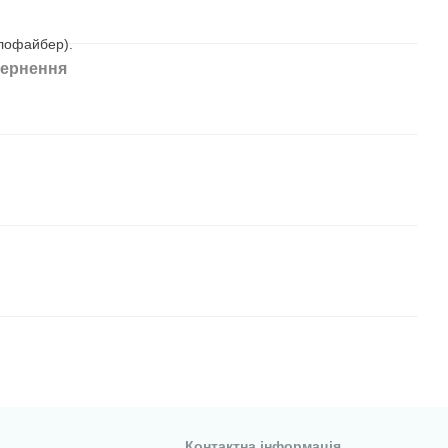
лофайбер).
ернення
Контактна інформація