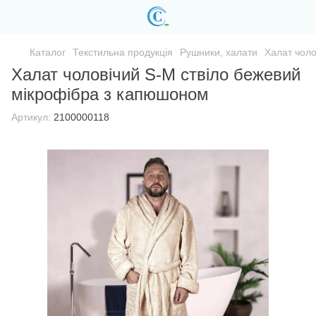
Каталог
Текстильна продукція
Рушники, халати
Халат чоло
Халат чоловічий S-M ствіло бежевий
мікрофібра з капюшоном
Артикул:
2100000118