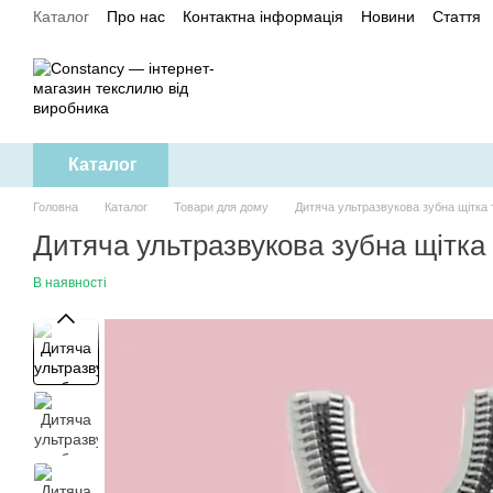
Каталог
Про нас
Контактна інформація
Новини
Стаття
Перейти до основного контенту
Політика конфіденційності
Каталог
Головна
Каталог
Товари для дому
Дитяча ультразвукова зубна щітка 
Дитяча ультразвукова зубна щітка 
В наявності