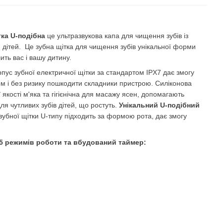
тка U-подібна
це ультразвукова капа для чищення зубів із
я дітей. Це зубна щітка для чищення зубів унікальної форми
ить вас і вашу дитину.
ус зубної електричної щітки за стандартом IPX7 дає змогу
м і без ризику пошкодити складники пристрою. Силіконова
якості м'яка та гігієнічна для масажу ясен, допомагають
ля чутливих зубів дітей, що ростуть.
Унікальний U-подібний
зубної щітки U-типу підходить за формою рота, дає змогу
.
 5 режимів роботи та вбудований таймер: