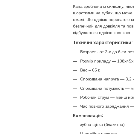
Капа зроблена із силікону, ніж
шорсткими на зубах, що може 
емалі. Ще однією перевагою си
безпечний для довкілля та по
відбувається однією кнопкою.
Технічні характеристики:
Возраст - от 2-х до 6-ти лет
Розмір приладу — 108х45х
Вес – 65 г.
Споживана напруга — 3,2 —
Споживана потужність — ме
Робочий струм — менш ніж 
Час повного заряджання —
Комплектація:
зубна щітка (блакитна)
U-подібна насадка