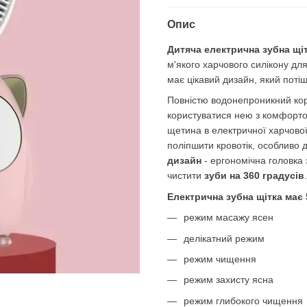
Опис
Дитяча електрична зубна щі
м'якого харчового силікону дл
має цікавий дизайн, який потіш
Повністю водонепроникний корп
користуватися нею з комфорто
щетина в електричної харчової 
поліпшити кровотік, особливо д
дизайн
- ергономічна головка 
чистити
зуби на 360 градусів
Електрична зубна щітка має
режим масажу ясен
делікатний режим
режим чищення
режим захисту ясна
режим глибокого чищення