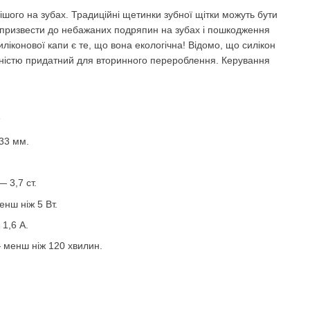
нішого на зубах. Традиційні щетинки зубної щітки можуть бути
призвести до небажаних подряпин на зубах і пошкодження
ліконової капи є те, що вона екологічна! Відомо, що силікон
вністю придатний для вторинного перероблення. Керування
33 мм.
 3,7 ст.
нш ніж 5 Вт.
1,6 А.
 менш ніж 120 хвилин.