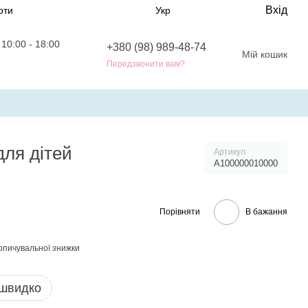
Вхід
рти
Укр
10:00 - 18:00
+380 (98) 989-48-74
Мій кошик
0
Передзвонити вам?
для дітей
Артикул
A100000010000
Порівняти
В бажання
опичувальної знижки
 швидко