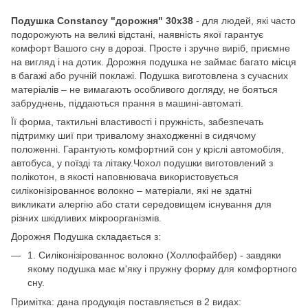
Подушка Constancy "дорожня" 30х38
- для людей, які часто
подорожують на великі відстані, наявність якої гарантує
комфорт Вашого сну в дорозі. Просте і зручне виріб, приємне
на вигляд і на дотик. Дорожня подушка не займає багато місця
в багажі або ручній поклажі. Подушка виготовлена з сучасних
матеріалів – не вимагають особливого догляду, не бояться
забруднень, піддаються прання в машині-автоматі.
Її форма, тактильні властивості і пружність, забезпечать
підтримку шиї при тривалому знаходженні в сидячому
положенні. Гарантують комфортний сон у кріслі автомобіля,
автобуса, у поїзді та літаку.Чохол подушки виготовлений з
полікотон, в якості наповнювача використовується
силіконізірованноє волокно – матеріали, які не здатні
викликати алергію або стати середовищем існування для
різних шкідливих мікроорганізмів.
Дорожня Подушка складається з:
1. Силіконізірованноє волокно (Холлофайбер) - завдяки
якому подушка має м'яку і пружну форму для комфортного
сну.
Примітка: дана продукція поставляється в 2 видах: