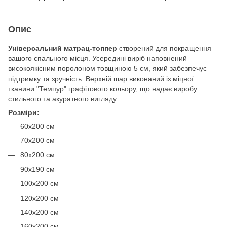
Опис
Універсальний матрац-топпер
створений для покращення
вашого спального місця. Усередині виріб наповнений
високоякісним поролоном товщиною 5 см, який забезпечує
підтримку та зручність. Верхній шар виконаний із міцної
тканини "Темпур" графітового кольору, що надає виробу
стильного та акуратного вигляду.
Розміри:
60х200 см
70х200 см
80х200 см
90х190 см
100х200 см
120х200 см
140х200 см
160х200 см